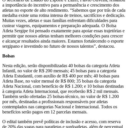
a importância do incentivo para a permanência e crescimento dos
atletas no esporte de alto rendimento. “Sabemos que por trás de cada
medalha existe uma rotina intensa de treinos, sacrifícios e dedicação.
Muitas vezes, atletas e suas famílias enfrentam dificuldades para
custear viagens, equipamentos e preparação adequada. O Bolsa
Atleta Sergipe foi pensado exatamente para apoiar essas trajetórias e
permitir que nossos atletas tenham melhores condições para crescer
e alcançar resultados ainda maiores. Estamos fortalecendo o esporte
sergipano e investindo no futuro de nossos talentos”, destacou.
Bolsas
Nesta edição, serão disponibilizadas 40 bolsas da categoria Atleta
Infantil, no valor de R$ 200 mensais; 45 bolsas para a categoria
Atleta Estudantil, com auxílio de R$ 400 por mês; 40 bolsas para
Atleta Base, no valor mensal de R$ 800; 35 bolsas da categoria
Atleta Nacional, com benefício de R$ 1.200; e 10 bolsas destinadas
à categoria Atleta Internacional, que receberão R$ 2 mil mensais.
Também serão ofertadas 25 bolsas-técnico, no valor de R$ 1.200
por mês, destinadas a profissionais responsáveis por atletas
contemplados nas categorias Nacional e Internacional. Todos os
benefícios serão pagos em 12 parcelas mensais.
O edital também prevê políticas de inclusão e acesso, com reserva
de 20% das vagas para paratletas e surdoatletas, além de percentual