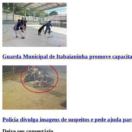
Guarda Municipal de Itabaianinha promove capacita
Polícia divulga imagens de suspeitos e pede ajuda pa
Deixe seu comentário