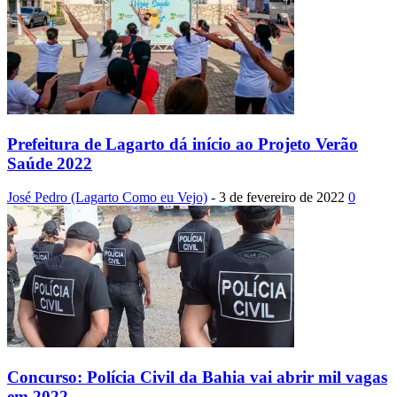
Prefeitura de Lagarto dá início ao Projeto Verão
Saúde 2022
José Pedro (Lagarto Como eu Vejo)
-
3 de fevereiro de 2022
0
Concurso: Polícia Civil da Bahia vai abrir mil vagas
em 2022