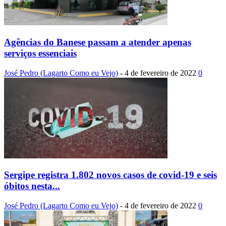
Agências do Banese passam a atender apenas
serviços essenciais
José Pedro (Lagarto Como eu Vejo)
-
4 de fevereiro de 2022
0
Sergipe registra 1.802 novos casos de covid-19 e seis
óbitos nesta...
José Pedro (Lagarto Como eu Vejo)
-
4 de fevereiro de 2022
0