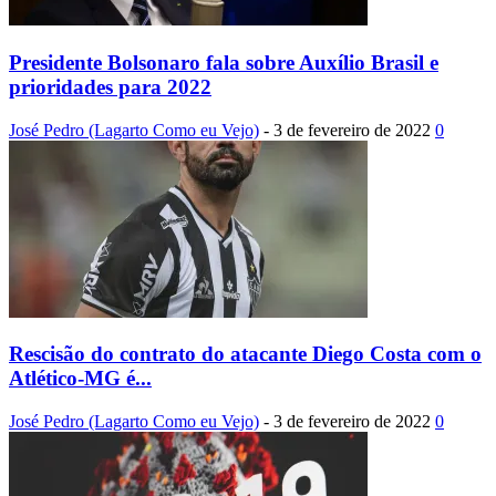
Presidente Bolsonaro fala sobre Auxílio Brasil e
prioridades para 2022
José Pedro (Lagarto Como eu Vejo)
-
3 de fevereiro de 2022
0
Rescisão do contrato do atacante Diego Costa com o
Atlético-MG é...
José Pedro (Lagarto Como eu Vejo)
-
3 de fevereiro de 2022
0