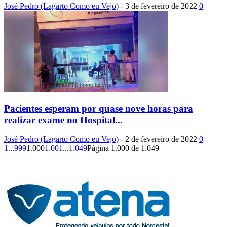
José Pedro (Lagarto Como eu Vejo)
-
3 de fevereiro de 2022
0
Pacientes esperam por quase nove horas para
realizar exame no Hospital...
José Pedro (Lagarto Como eu Vejo)
-
2 de fevereiro de 2022
0
1
...
999
1.000
1.001
...
1.049
Página 1.000 de 1.049