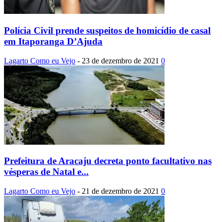
Polícia Civil prende suspeitos de homicídio de casal
em Itaporanga D’Ajuda
Lagarto Como eu Vejo
-
23 de dezembro de 2021
0
Prefeitura de Aracaju decreta ponto facultativo nas
vésperas de Natal e...
Lagarto Como eu Vejo
-
21 de dezembro de 2021
0