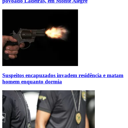
povoado Ladeiras, em Monte Alegre
Suspeitos encapuzados invadem residência e matam
homem enquanto dormia