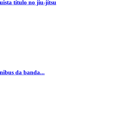
sta título no jiu-jítsu
nibus da banda...