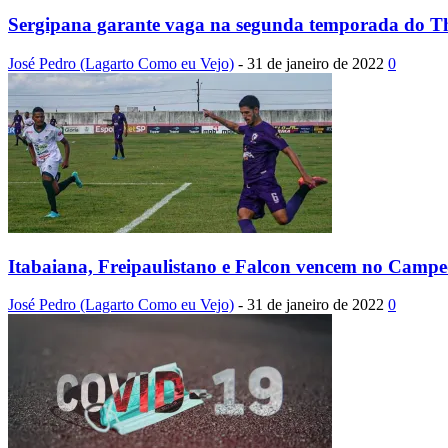
Sergipana garante vaga na segunda temporada do The
José Pedro (Lagarto Como eu Vejo)
-
31 de janeiro de 2022
0
Itabaiana, Freipaulistano e Falcon vencem no Camp
José Pedro (Lagarto Como eu Vejo)
-
31 de janeiro de 2022
0