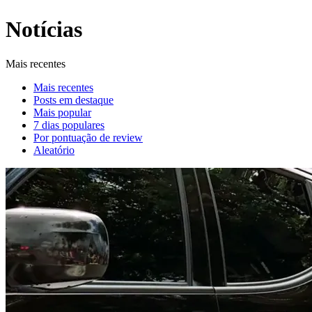
Notícias
Mais recentes
Mais recentes
Posts em destaque
Mais popular
7 dias populares
Por pontuação de review
Aleatório