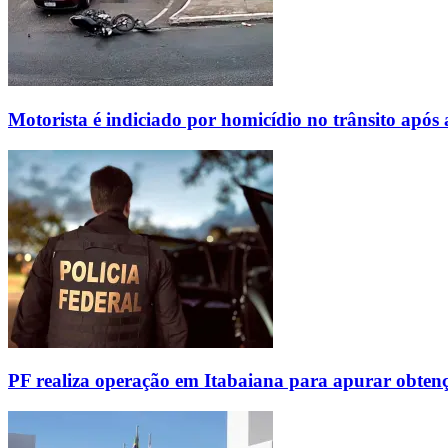
Motorista é indiciado por homicídio no trânsito após
PF realiza operação em Itabaiana para apurar obtenç