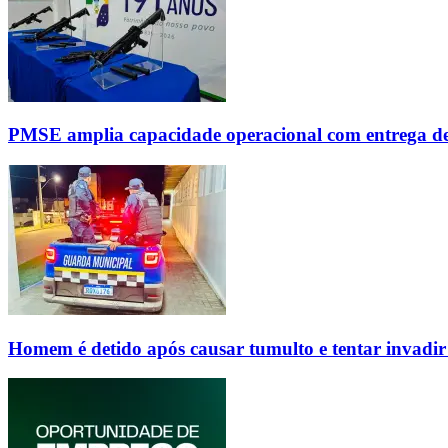
PMSE amplia capacidade operacional com entrega d
Homem é detido após causar tumulto e tentar invadi