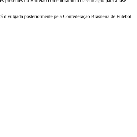
res presentes no Barretão comemoraram a classificação para a fase
erá divulgada posteriormente pela Confederação Brasileira de Futebol