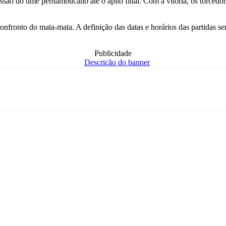
são do time pernambucano até o apito final. Com a vitória, os torcedo
onfronto do mata-mata. A definição das datas e horários das partidas s
Publicidade