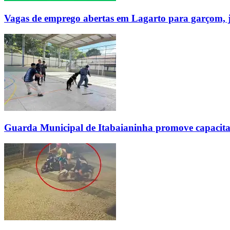
Vagas de emprego abertas em Lagarto para garçom, ja
Guarda Municipal de Itabaianinha promove capacita