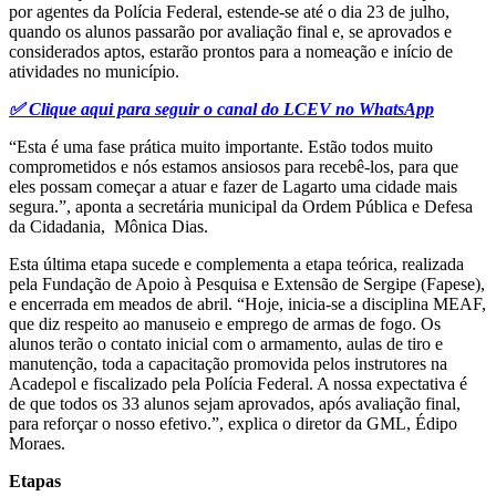
por agentes da Polícia Federal, estende-se até o dia 23 de julho,
quando os alunos passarão por avaliação final e, se aprovados e
considerados aptos, estarão prontos para a nomeação e início de
atividades no município.
✅ Clique aqui para seguir o canal do LCEV no WhatsApp
“Esta é uma fase prática muito importante. Estão todos muito
comprometidos e nós estamos ansiosos para recebê-los, para que
eles possam começar a atuar e fazer de Lagarto uma cidade mais
segura.”, aponta a secretária municipal da Ordem Pública e Defesa
da Cidadania, Mônica Dias.
Esta última etapa sucede e complementa a etapa teórica, realizada
pela Fundação de Apoio à Pesquisa e Extensão de Sergipe (Fapese),
e encerrada em meados de abril. “Hoje, inicia-se a disciplina MEAF,
que diz respeito ao manuseio e emprego de armas de fogo. Os
alunos terão o contato inicial com o armamento, aulas de tiro e
manutenção, toda a capacitação promovida pelos instrutores na
Acadepol e fiscalizado pela Polícia Federal. A nossa expectativa é
de que todos os 33 alunos sejam aprovados, após avaliação final,
para reforçar o nosso efetivo.”, explica o diretor da GML, Édipo
Moraes.
Etapas