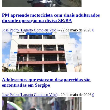
PM apreende motocicleta com sinais adulterados
durante operação na divisa SE/BA
José Pedro (Lagarto Como eu Vejo)
-
22 de maio de 2026
0
Adolescentes que estavam desaparecidas são
encontradas em Sergipe
José Pedro (Lagarto Como eu Vejo)
-
20 de maio de 2026
0