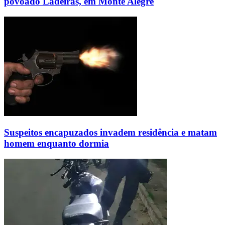
povoado Ladeiras, em Monte Alegre
Suspeitos encapuzados invadem residência e matam
homem enquanto dormia