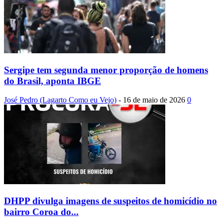
Sergipe tem segunda menor proporção de homens
do Brasil, aponta IBGE
José Pedro (Lagarto Como eu Vejo)
-
16 de maio de 2026
0
DHPP divulga imagens de suspeitos de homicídio no
bairro Coroa do...