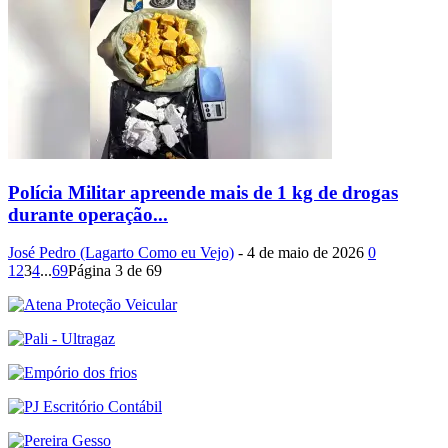
Polícia Militar apreende mais de 1 kg de drogas
durante operação...
José Pedro (Lagarto Como eu Vejo)
-
4 de maio de 2026
0
1
2
3
4
...
69
Página 3 de 69