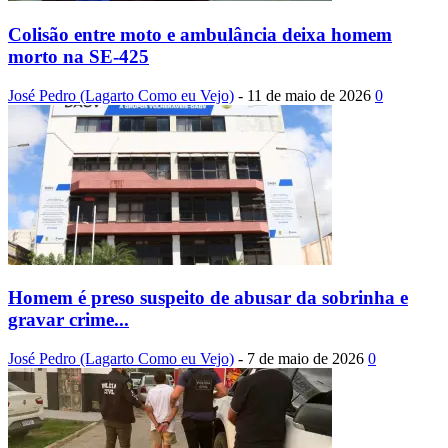
Colisão entre moto e ambulância deixa homem
morto na SE-425
José Pedro (Lagarto Como eu Vejo)
-
11 de maio de 2026
0
Homem é preso suspeito de abusar da sobrinha e
gravar crime...
José Pedro (Lagarto Como eu Vejo)
-
7 de maio de 2026
0