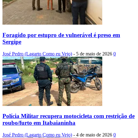
Foragido por estupro de vulnerável é preso em
Sergipe
José Pedro (Lagarto Como eu Vejo)
-
5 de maio de 2026
0
Polícia Militar recupera motocicleta com restrição de
roubo/furto em Itabaianinha
José Pedro (Lagarto Como eu Vejo)
-
4 de maio de 2026
0