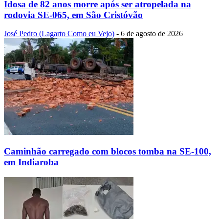
Idosa de 82 anos morre após ser atropelada na
rodovia SE-065, em São Cristóvão
José Pedro (Lagarto Como eu Vejo)
-
6 de agosto de 2026
Caminhão carregado com blocos tomba na SE-100,
em Indiaroba