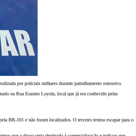
ealizada por policiais militares durante patrulhamento ostensivo.
onado na Rua Erasmo Loyola, local que já era conhecido pelas
ela BR-101 e não foram localizados. O terceiro tentou escapar para o
rmou que a droga seria destinada à comercialização e indicou que