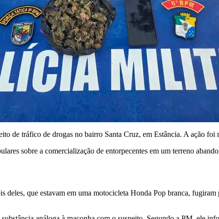
to de tráfico de drogas no bairro Santa Cruz, em Estância. A ação foi r
pulares sobre a comercialização de entorpecentes em um terreno aband
Dois deles, que estavam em uma motocicleta Honda Pop branca, fugiram p
de substância análoga à maconha com o suspeito. Segundo a PM, ele info