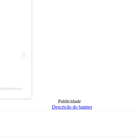
Um post compartilhado por Lagarto Como eu Vejo | Oficial (@lagartocomoeuvejo)
Publicidade