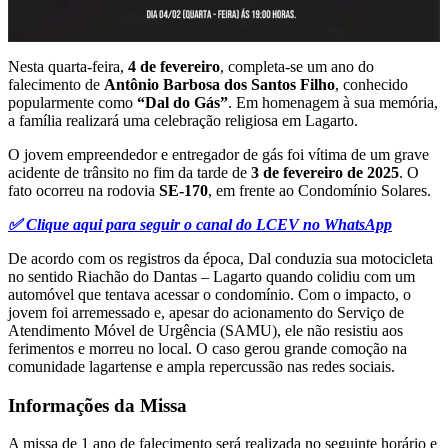
Nesta quarta-feira,
4 de fevereiro
, completa-se um ano do
falecimento de
Antônio Barbosa dos Santos Filho
, conhecido
popularmente como
“Dal do Gás”
. Em homenagem à sua memória,
a família realizará uma celebração religiosa em Lagarto.
O jovem empreendedor e entregador de gás foi vítima de um grave
acidente de trânsito no fim da tarde de
3 de fevereiro de 2025
. O
fato ocorreu na rodovia
SE-170
, em frente ao Condomínio Solares.
✅ Clique aqui para seguir o canal do LCEV no WhatsApp
De acordo com os registros da época, Dal conduzia sua motocicleta
no sentido Riachão do Dantas – Lagarto quando colidiu com um
automóvel que tentava acessar o condomínio. Com o impacto, o
jovem foi arremessado e, apesar do acionamento do Serviço de
Atendimento Móvel de Urgência (SAMU), ele não resistiu aos
ferimentos e morreu no local. O caso gerou grande comoção na
comunidade lagartense e ampla repercussão nas redes sociais.
Informações da Missa
A missa de 1 ano de falecimento será realizada no seguinte horário e