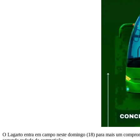
O Lagarto entra em campo neste domingo (18) para mais um compromis