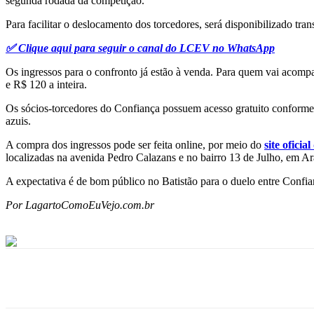
segunda rodada da competição.
Para facilitar o deslocamento dos torcedores, será disponibilizado tra
✅ Clique aqui para seguir o canal do LCEV no WhatsApp
Os ingressos para o confronto já estão à venda. Para quem vai acompan
e R$ 120 a inteira.
Os sócios-torcedores do Confiança possuem acesso gratuito conforme o 
azuis.
A compra dos ingressos pode ser feita online, por meio do
site oficia
localizadas na avenida Pedro Calazans e no bairro 13 de Julho, em Ar
A expectativa é de bom público no Batistão para o duelo entre Confi
Por LagartoComoEuVejo.com.br