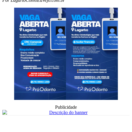
Por LagartoComoEuVejo.com.br
Publicidade