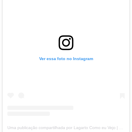
Ver essa foto no Instagram
Uma publicação compartilhada por Lagarto Como eu Vejo | Oficial (@lagartocomoeuvejo)