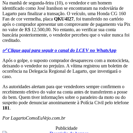
Na manhã de segunda-feira (10), o vendedor e um homem
identificado como José Iranilson se encontraram na rodoviária de
Lagarto para finalizar a transação. O veículo, uma Honda CG 160
Fan de cor vermelha, placa
QKU4I27
, foi transferido no cartório
após o comprador apresentar um comprovante de pagamento via Pix
no valor de R$ 12.500,00. No entanto, ao verificar sua conta
bancária posteriormente, o vendedor percebeu que o valor nunca foi
creditado.
✅ Clique aqui para seguir o canal do LCEV no WhatsApp
Após o golpe, o suposto comprador desapareceu com a motocicleta,
deixando o vendedor no prejuízo. A vítima registrou um boletim de
ocorrência na Delegacia Regional de Lagarto, que investigará o
caso.
As autoridades alertam para que vendedores sempre confirmem o
recebimento efetivo do valor na conta antes de transferirem a posse
do bem. Quem tiver informações sobre o paradeiro da moto ou do
suspeito pode denunciar anonimamente à Polícia Civil pelo telefone
181
.
Por LagartoComoEuVejo.com.br
Publicidade