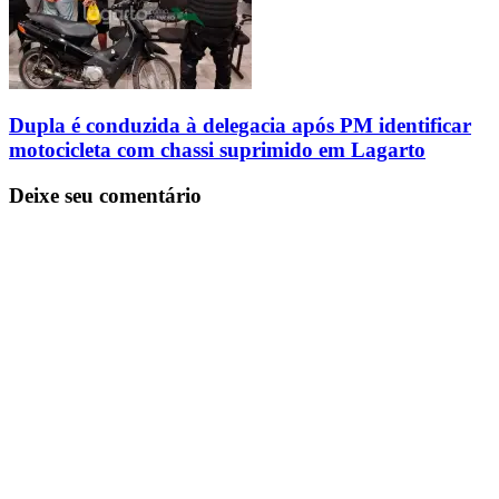
Dupla é conduzida à delegacia após PM identificar
motocicleta com chassi suprimido em Lagarto
Deixe seu comentário