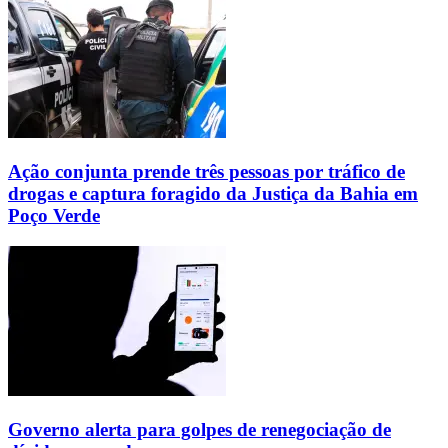
Ação conjunta prende três pessoas por tráfico de
drogas e captura foragido da Justiça da Bahia em
Poço Verde
Governo alerta para golpes de renegociação de