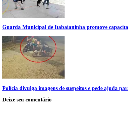
Guarda Municipal de Itabaianinha promove capacita
Polícia divulga imagens de suspeitos e pede ajuda pa
Deixe seu comentário