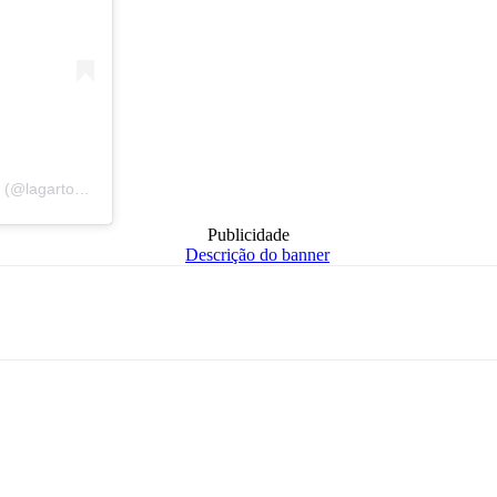
Uma publicação compartilhada por Lagarto Como Eu Vejo – Oficial (@lagartocomoeuvejo)
Publicidade