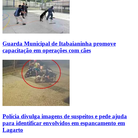
Guarda Municipal de Itabaianinha promove
capacitação em operações com cães
Polícia divulga imagens de suspeitos e pede ajuda
para identificar envolvidos em espancamento em
Lagarto