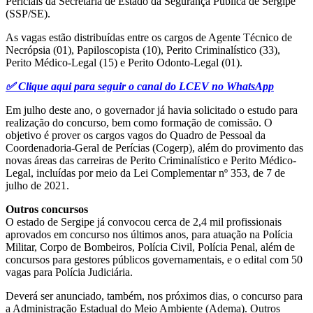
Periciais da Secretaria de Estado da Segurança Pública de Sergipe
(SSP/SE).
As vagas estão distribuídas entre os cargos de Agente Técnico de
Necrópsia (01), Papiloscopista (10), Perito Criminalístico (33),
Perito Médico-Legal (15) e Perito Odonto-Legal (01).
✅ Clique aqui para seguir o canal do LCEV no WhatsApp
Em julho deste ano, o governador já havia solicitado o estudo para
realização do concurso, bem como formação de comissão. O
objetivo é prover os cargos vagos do Quadro de Pessoal da
Coordenadoria-Geral de Perícias (Cogerp), além do provimento das
novas áreas das carreiras de Perito Criminalístico e Perito Médico-
Legal, incluídas por meio da Lei Complementar nº 353, de 7 de
julho de 2021.
Outros concursos
O estado de Sergipe já convocou cerca de 2,4 mil profissionais
aprovados em concurso nos últimos anos, para atuação na Polícia
Militar, Corpo de Bombeiros, Polícia Civil, Polícia Penal, além de
concursos para gestores públicos governamentais, e o edital com 50
vagas para Polícia Judiciária.
Deverá ser anunciado, também, nos próximos dias, o concurso para
a Administração Estadual do Meio Ambiente (Adema). Outros