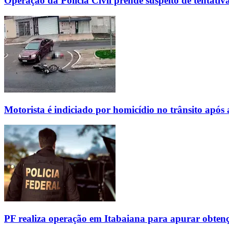
Operação da Polícia Civil prende suspeito de tentati
Motorista é indiciado por homicídio no trânsito após
PF realiza operação em Itabaiana para apurar obtenç