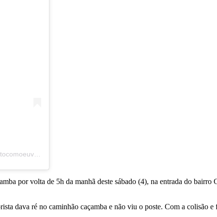
Uma publicação compartilhada por Lagarto Como Eu Vejo (@lagartocomoeuvejo)
açamba por volta de 5h da manhã deste sábado (4), na entrada do bair
sta dava ré no caminhão caçamba e não viu o poste. Com a colisão e fo