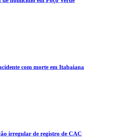
va de homicídio em Poço Verde
 acidente com morte em Itabaiana
ão irregular de registro de CAC