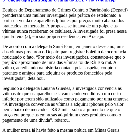
Equipes do Departamento de Crimes Contra o Patrimônio (Depatri)
prenderam uma mulher investigada pela prática de estelionato, a
partir da venda de aparelhos Iphones por preços muito abaixo dos
praticados no mercado. A proposta se tratava de um golpe e as
vítimas nunca receberam os celulares. A investigada foi presa nessa
quinta-feira (2), em sua própria residência, em Aracaju.
De acordo com a delegada Suirá Paim, em janeiro desse ano, uma
das vítimas procurou o Depatri para registrar boletim de ocorrência
noticiando o fato. “Por meio das investigações, constatou-se que o
prejuízo aproximado de uma das vítimas foi de R$ 106 mil. A
vítima, acreditando na história contada pela suspeita, cooptou
parentes e amigos para adquirir os produtos fornecidos pela
investigada”, detalhou.
Segundo a delegada Lauana Guedes, a investigada convencia as
vítimas de que os aparelhos estavam sendo vendidos a um custo
inferior por terem sido utilizados como pagamento por uma empresa.
“A investigada convencia as vítimas a adquirir iphones pelo valor
bem abaixo de mercado – R$ 2 mil – sob o argumento de que o
preço era porque as empresas adquiriram esses produtos como o
pagamento de uma dívida”, reiterou.
A mulher presa já havia feito a mesma prática em Minas Gerais,