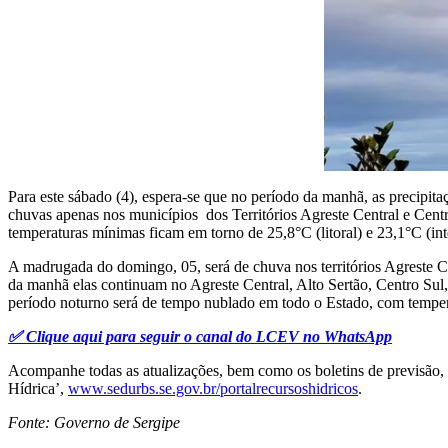
Para este sábado (4), espera-se que no período da manhã, as precipit
chuvas apenas nos municípios dos Territórios Agreste Central e Centr
temperaturas mínimas ficam em torno de 25,8°C (litoral) e 23,1°C (in
A madrugada do domingo, 05, será de chuva nos territórios Agreste C
da manhã elas continuam no Agreste Central, Alto Sertão, Centro Sul,
período noturno será de tempo nublado em todo o Estado, com tempera
✅ Clique aqui para seguir o canal do LCEV no WhatsApp
Acompanhe todas as atualizações, bem como os boletins de previsão, p
Hídrica’,
www.sedurbs.se.gov.br/portalrecursoshidricos
.
Fonte: Governo de Sergipe