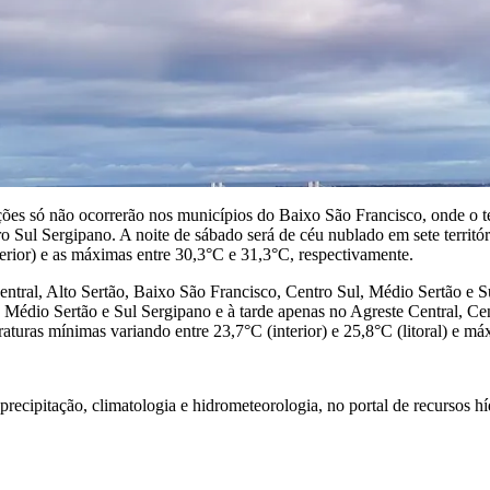
ações só não ocorrerão nos municípios do Baixo São Francisco, onde o 
o Sul Sergipano. A noite de sábado será de céu nublado em sete territó
terior) e as máximas entre 30,3°C e 31,3°C, respectivamente.
entral, Alto Sertão, Baixo São Francisco, Centro Sul, Médio Sertão e
 Médio Sertão e Sul Sergipano e à tarde apenas no Agreste Central, Ce
turas mínimas variando entre 23,7°C (interior) e 25,8°C (litoral) e m
recipitação, climatologia e hidrometeorologia, no portal de recursos 