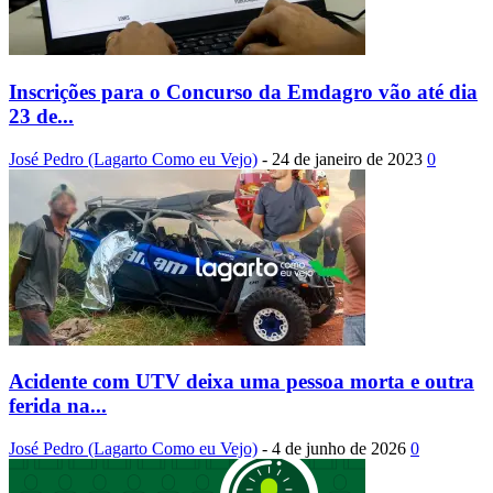
Inscrições para o Concurso da Emdagro vão até dia
23 de...
José Pedro (Lagarto Como eu Vejo)
-
24 de janeiro de 2023
0
Acidente com UTV deixa uma pessoa morta e outra
ferida na...
José Pedro (Lagarto Como eu Vejo)
-
4 de junho de 2026
0