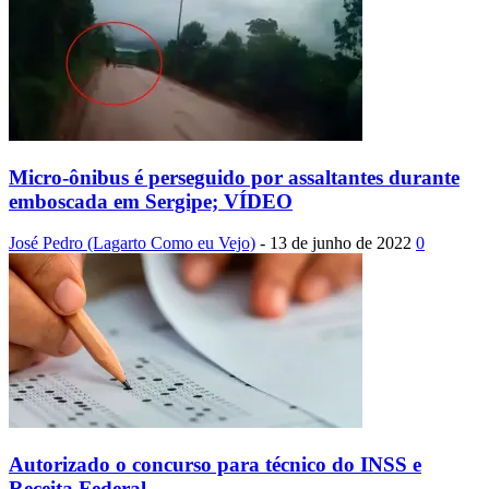
Micro-ônibus é perseguido por assaltantes durante
emboscada em Sergipe; VÍDEO
José Pedro (Lagarto Como eu Vejo)
-
13 de junho de 2022
0
Autorizado o concurso para técnico do INSS e
Receita Federal