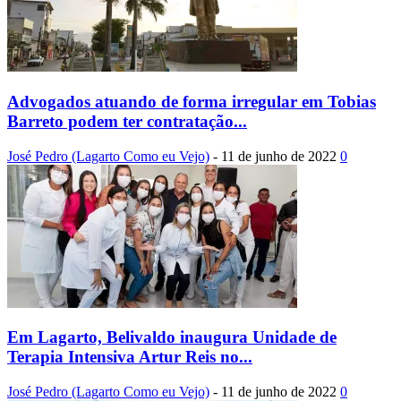
Advogados atuando de forma irregular em Tobias
Barreto podem ter contratação...
José Pedro (Lagarto Como eu Vejo)
-
11 de junho de 2022
0
Em Lagarto, Belivaldo inaugura Unidade de
Terapia Intensiva Artur Reis no...
José Pedro (Lagarto Como eu Vejo)
-
11 de junho de 2022
0