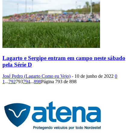
Lagarto e Sergipe entram em campo neste sábado
pela Série D
José Pedro (Lagarto Como eu Vejo)
-
10 de junho de 2022
0
1
...
792
793
794
...
898
Página 793 de 898