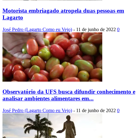
Motorista embriagado atropela duas pessoas em
Lagarto
José Pedro (Lagarto Como eu Vejo)
-
11 de junho de 2022
0
Observatório da UFS busca difundir conhecimento e
analisar ambientes alimentares em...
José Pedro (Lagarto Como eu Vejo)
-
11 de junho de 2022
0