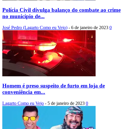
Polícia Civil divulga balanço do combate ao crime
no município de...
José Pedro (Lagarto Como eu Vejo)
-
6 de janeiro de 2023
0
Homem é preso suspeito de furto em loja de
conveniência em...
Lagarto Como eu Vejo
-
5 de janeiro de 2023
0