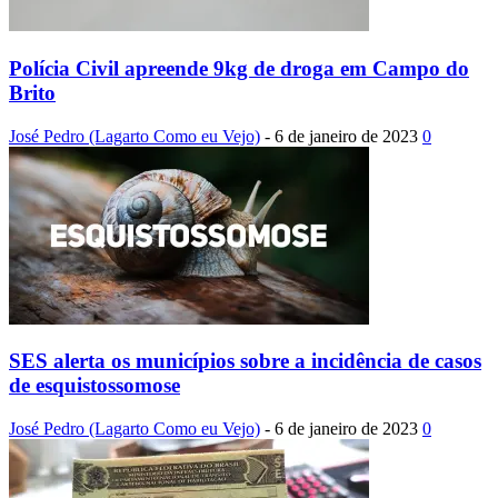
Polícia Civil apreende 9kg de droga em Campo do
Brito
José Pedro (Lagarto Como eu Vejo)
-
6 de janeiro de 2023
0
SES alerta os municípios sobre a incidência de casos
de esquistossomose
José Pedro (Lagarto Como eu Vejo)
-
6 de janeiro de 2023
0