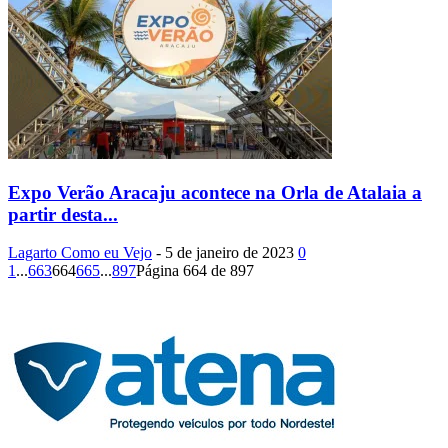
Expo Verão Aracaju acontece na Orla de Atalaia a
partir desta...
Lagarto Como eu Vejo
-
5 de janeiro de 2023
0
1
...
663
664
665
...
897
Página 664 de 897