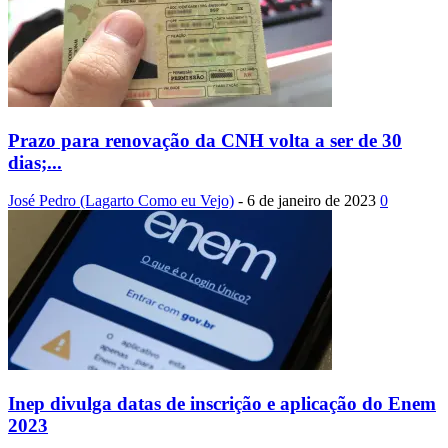
Prazo para renovação da CNH volta a ser de 30
dias;...
José Pedro (Lagarto Como eu Vejo)
-
6 de janeiro de 2023
0
Inep divulga datas de inscrição e aplicação do Enem
2023