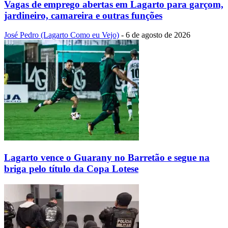
Vagas de emprego abertas em Lagarto para garçom,
jardineiro, camareira e outras funções
José Pedro (Lagarto Como eu Vejo)
-
6 de agosto de 2026
Lagarto vence o Guarany no Barretão e segue na
briga pelo título da Copa Lotese