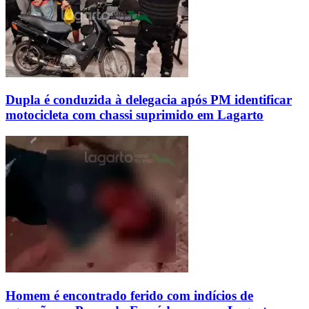
Dupla é conduzida à delegacia após PM identificar
motocicleta com chassi suprimido em Lagarto
Homem é encontrado ferido com indícios de