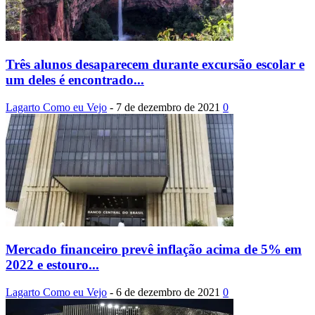
Três alunos desaparecem durante excursão escolar e
um deles é encontrado...
Lagarto Como eu Vejo
-
7 de dezembro de 2021
0
Mercado financeiro prevê inflação acima de 5% em
2022 e estouro...
Lagarto Como eu Vejo
-
6 de dezembro de 2021
0