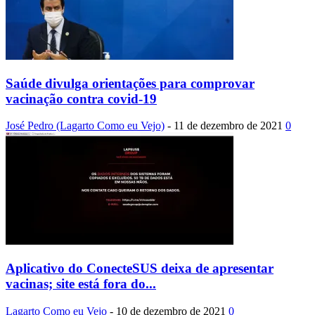
Saúde divulga orientações para comprovar
vacinação contra covid-19
José Pedro (Lagarto Como eu Vejo)
-
11 de dezembro de 2021
0
Aplicativo do ConecteSUS deixa de apresentar
vacinas; site está fora do...
Lagarto Como eu Vejo
-
10 de dezembro de 2021
0