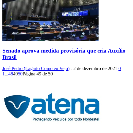
Senado aprova medida provisória que cria Auxílio
Brasil
José Pedro (Lagarto Como eu Vejo)
-
2 de dezembro de 2021
0
1
...
48
49
50
Página 49 de 50