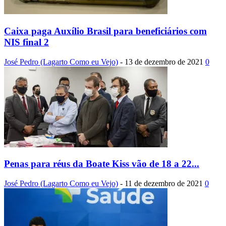
Caixa paga Auxílio Brasil para beneficiários com
NIS final 2
José Pedro (Lagarto Como eu Vejo)
-
13 de dezembro de 2021
0
Penas para réus da Boate Kiss vão de 18 a 22...
José Pedro (Lagarto Como eu Vejo)
-
11 de dezembro de 2021
0