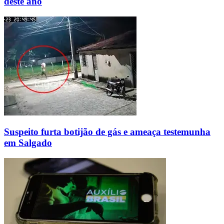
deste ano
Suspeito furta botijão de gás e ameaça testemunha
em Salgado