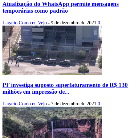
Atualização do WhatsApp permite mensagens
temporárias como padrão
Lagarto Como eu Vejo
-
9 de dezembro de 2021
0
PF investiga suposto superfaturamento de R$ 130
milhões em impressão de...
Lagarto Como eu Vejo
-
7 de dezembro de 2021
0