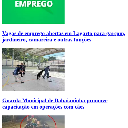
Vagas de emprego abertas em Lagarto para garçom,
jardineiro, camareira e outras funções
Guarda Municipal de Itabaianinha promove
capacitação em operações com cães